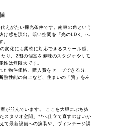
値
代えがたい採光条件です。南東の角という
抜け感を演出。暗い空間を「光のLDK」へ
す。
成の変化にも柔軟に対応できるスケール感。
したり、2階の個室を趣味のスタジオやリモ
能性は無限大です。
られた物件価格。購入費をセーブできる分、
断熱性能の向上など、住まいの「質」を左
洋室が並んでいます。 ここを大胆にぶち抜
えたスタジオ空間」**へ仕立て直すのはいか
あえて最新設備への換装や、ヴィンテージ調