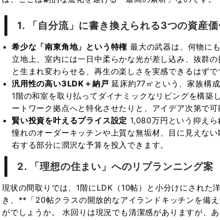
1. 「自分流」に書き換えられる3つの資産価
希少な「南東角地」という特権
最大の武器は、何物にも
立地上、室内には一日中柔らかな光が差し込み、抜群の
と生まれ変わらせる、再生の楽しさを実感できるはずで
汎用性の高い3LDK＋納戸
延床約77㎡という、家族構
1階の和室を取り払ってダイナミックなリビングを構築
ートワーク拠点へと特化させたりと、アイデア次第で可
賢い投資を叶えるプライス設定
1,080万円という抑え
憧れのオーダーキッチンや上質な無垢材、目に見えない
右する部分に潤沢な予算を投入できます。
2. 「理想の住まい」へのリプランニング案
現状の間取りでは、1階にLDK（10帖）と小分けにされた
き、**「20帖クラスの開放的なアイランドキッチンを備
がでしょうか。 水回りは現況でも清潔感がありますが、