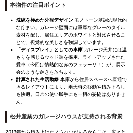
本物件の注目ポイント
洗練を極めた外観デザイン
モノトーン基調の現代的
な佇まい。ガレージ壁面には重厚なグレーのタイル
素材を配し、居住エリアのホワイトと対比させるこ
とで、視覚的な美しさを強調しています。
「ディスプレイ」としての車庫
ガレージ天井には温
もりを感じるウッド調を採用。ライトアップされた
愛車（今回は情熱的な赤のフェラーリ！）が、展示
会のような輝きを放ちます。
計算された生活動線
車庫から住居スペースへ直通で
きるレイアウトにより、雨天時の移動や積み下ろし
も快適。日常の使い勝手にも一切の妥協はありませ
ん。
松井産業のガレージハウスが支持される背景
2013年から積み上げたノウハウがあるからこそ、広々と